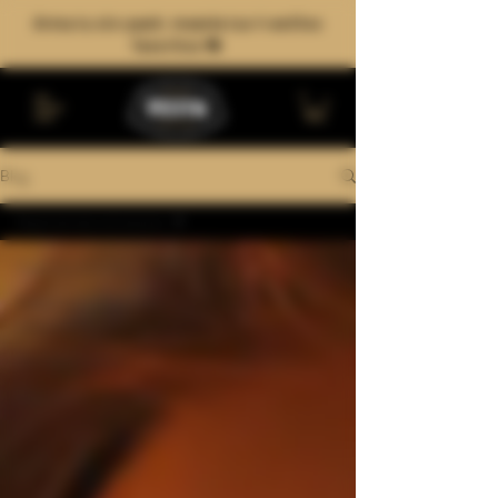
Arma tu six-pack: mezcla tus 4 estilos
favoritos 🍻
Blog
Experiencias cerveceras
Todos los artículos
Elaboración de cerveza
artesanal
Cerveza y cultura
Experiencias cerveceras