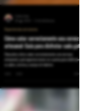
Carlos Ariza
26 ago 2024
5 min de lectura
Experiencias cerveceras
Cómo catar correctamente una cerveza
artesanal: Guía para disfrutar cada gota
Descubre cómo catar correctamente una cerveza
artesanal y qué aspectos tener en cuenta para disfrutar de
su sabor, aroma y cuerpo al máximo