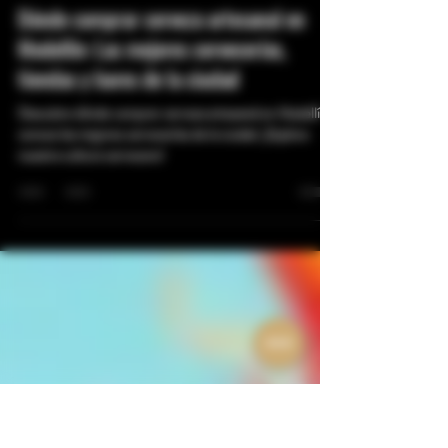
Juan Diego Gutierrez Cortes
31 jul 2024
5 min de lectura
Experiencias cerveceras
Dónde comprar cerveza artesanal en
Medellín: Las mejores cervecerías,
tiendas y bares de la ciudad
Descubre dónde comprar cerveza artesanal en Medellín y
conoce las mejores cervecerías de la ciudad. ¡Explora
nuestra cultura cervecera!