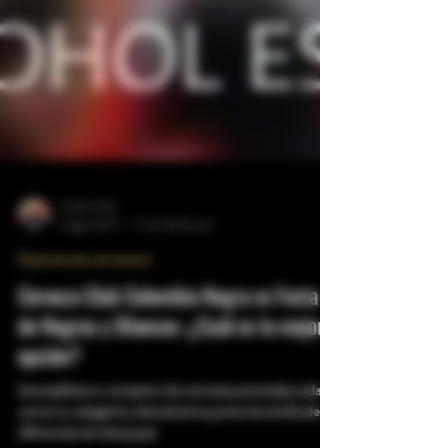
Carlos Ariza
5 ago 2024
3 min de lectura
Experiencias cerveceras
Cerveza Club Colombia Negra vs Festa
de Negros y Blancos: ¿Cuál es la mejor