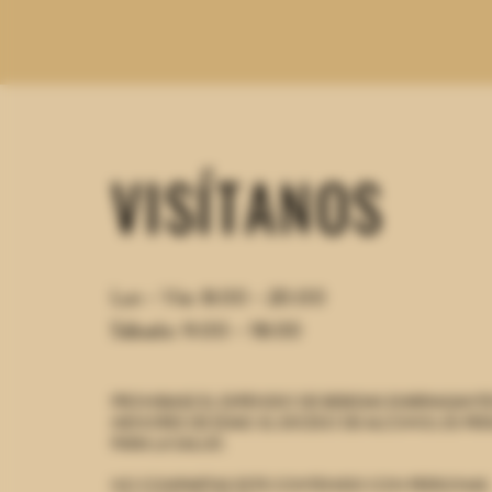
VISÍTANOS
Lun - Vie: 8:00 - 20:00
Sábado: 9:00 - 18:00
PROHIBASE EL EXPENDIO DE BEBIDAS EMBRIAGANTE
MENORES DE EDAD.
EL EXCESO DE ALCOHOL ES PER
PARA LA SALUD.
NO COMPARTAS ESTE CONTENIDO CON PERSONAS