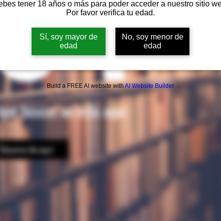
04
bes tener 18 años o más para poder acceder a nuestro sitio w
Por favor verifica tu edad.
Sí, soy mayor de
No, soy menor de
edad
edad
Build a FREE AI website with
AI Website Builder
que buscas no esta aquí.
Sácame de aquí