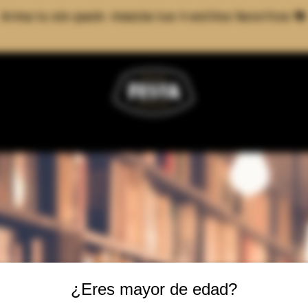
Arma tu six-pack: mezcla tus 4 estilos favoritos 🍻
¿Eres mayor de edad?