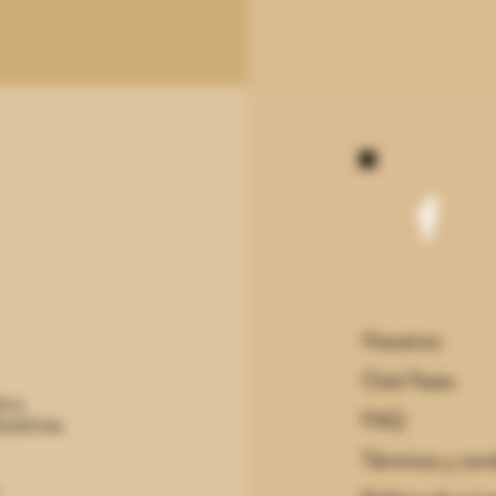
Nosotros
Club Festa
S A
FAQ
JUDICIAL
Términos y con