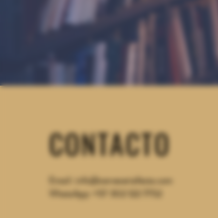
CONTACTO
Email:
info@cerveceriafesta.com
WhatsApp: +57 302
122 7752