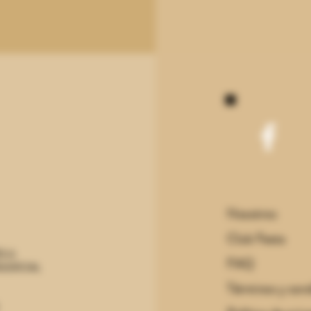
Nosotros
Club Festa
S A
FAQ
JUDICIAL
Términos y con