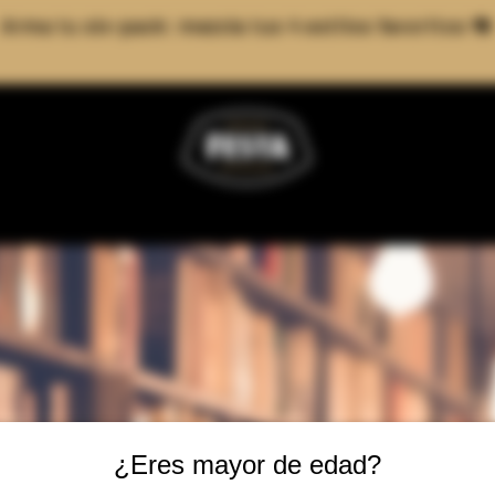
Arma tu six-pack: mezcla tus 4 estilos favoritos 🍻
¿Eres mayor de edad?