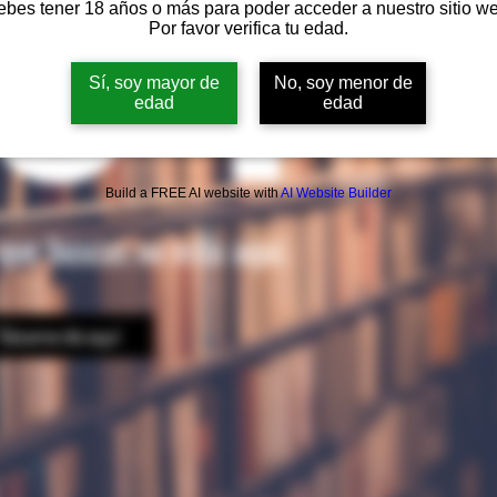
04
bes tener 18 años o más para poder acceder a nuestro sitio w
Por favor verifica tu edad.
Sí, soy mayor de
No, soy menor de
edad
edad
Build a FREE AI website with
AI Website Builder
que buscas no esta aquí.
Sácame de aquí