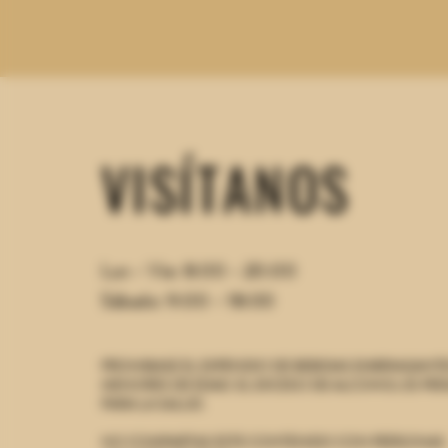
VISÍTANOS
Lun - Vie: 8:00 - 20:00
Sábado: 9:00 - 18:00
PROHIBASE EL EXPENDIO DE BEBIDAS EMBRIAGANTE
MENORES DE EDAD.
EL EXCESO DE ALCOHOL ES PER
PARA LA SALUD.
NO COMPARTAS ESTE CONTENIDO CON PERSONAS