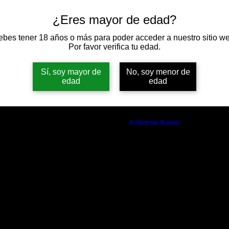
 la producción y distribución de cervezas artesanales, convirtie
¿Eres mayor de edad?
entusiastas de esta bebida.
bes tener 18 años o más para poder acceder a nuestro sitio w
Por favor verifica tu edad.
Sí, soy mayor de
No, soy menor de
edad
edad
Build a FREE AI website with
AI Website Builder