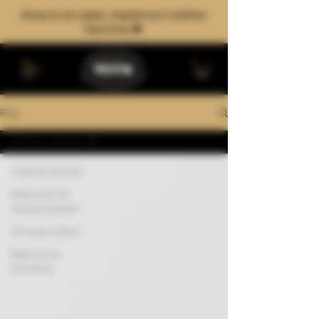
Arma tu six-pack: mezcla tus 4 estilos
favoritos 🍻
Blog
Todos los artículos
Todos los artículos
Elaboración de
cerveza artesanal
Cerveza y cultura
Experiencias
cerveceras