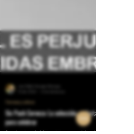
Juan Pablo Hincapie Montoya
10 abr 2024
4 min de lectura
Cerveza y cultura
Six Pack Cerveza: La selección perfecta