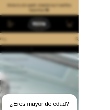
Arma tu six-pack: mezcla tus 4 estilos
favoritos 🍻
Blog
Todos los artículos
Todos los artículos
Elaboración de
cerveza artesanal
Cerveza y cultura
Experiencias
cerveceras
¿Eres mayor de edad?