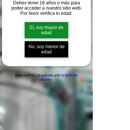
Debes tener 18 años o más para
poder acceder a nuestro sitio web.
Por favor verifica tu edad.
Sí, soy mayor de
edad
No, soy menor de
edad
Build a FREE AI website with
AI Website
Builder