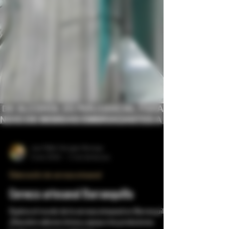
Juan Pablo Hincapie Montoya
5 ene 2024
5 min de lectura
Elaboración de cerveza artesanal
Cerveza artesanal Barranquilla