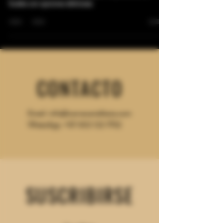
Explora el mundo de la cerveza artesanal en Barranquilla.
¡Descubre sabores únicos y apoya a los productores
locales con opciones deliciosas
CONTACTO
Email:
info@cerveceriafesta.com
WhatsApp: +57 302
122 7752