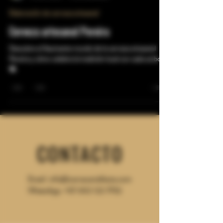
Juan Pablo Hincapie Montoya
31 ene 2024
4 min de lectura
Elaboración de cerveza artesanal
Cerveza artesanal Pereira
Descubre el fascinante mundo de la cerveza artesanal
Pereira y cómo celebra la tradición local con cada sorbo.
🍻
CONTACTO
Email:
info@cerveceriafesta.com
WhatsApp: +57 302
122 7752