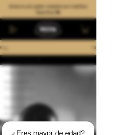
Arma tu six-pack: mezcla tus 4 estilos
favoritos 🍻
Blog
Todos los artículos
Todos los artículos
Elaboración de
cerveza artesanal
Cerveza y cultura
Experiencias
cerveceras
¿Eres mayor de edad?