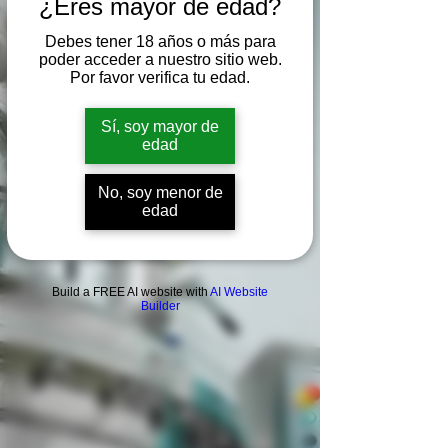
¿Eres mayor de edad?
Debes tener 18 años o más para
poder acceder a nuestro sitio web.
Por favor verifica tu edad.
Sí, soy mayor de
edad
No, soy menor de
edad
Build a FREE AI website with
AI Website
Builder