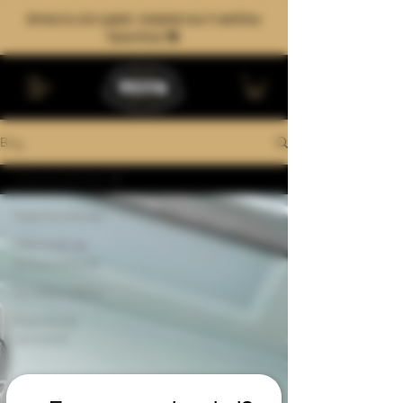
Arma tu six-pack: mezcla tus 4 estilos
favoritos 🍻
Blog
Todos los artículos
Todos los artículos
Elaboración de
cerveza artesanal
Cerveza y cultura
Experiencias
cerveceras