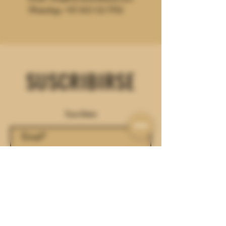
CONTACTO
Email:
info@cerveceriafesta.com
WhatsApp: +57 302
122 7752
SUSCRIBIRSE
Suscríbete
Enviar