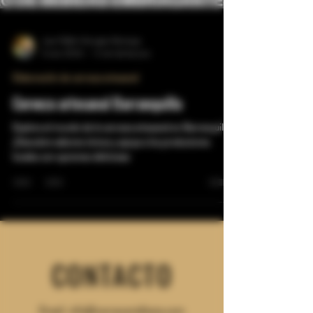
Juan Pablo Hincapie Montoya
5 ene 2024
5 min de lectura
Elaboración de cerveza artesanal
Cerveza artesanal Barranquilla
Explora el mundo de la cerveza artesanal en Barranquilla.
¡Descubre sabores únicos y apoya a los productores
locales con opciones deliciosas