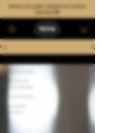
Arma tu six-pack: mezcla tus 4 estilos
favoritos 🍻
Blog
Todos los artículos
Todos los artículos
Elaboración de
cerveza artesanal
Cerveza y cultura
Experiencias
cerveceras