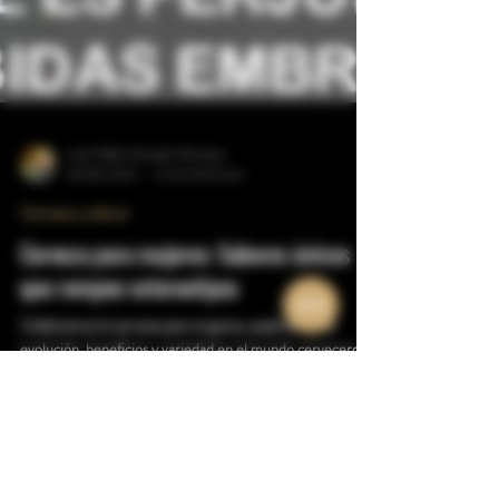
Juan Pablo Hincapie Montoya
26 feb 2024
4 min de lectura
Cerveza y cultura
Cerveza para mujeres: Sabores únicos
que rompen estereotipos
Celebramos la cerveza para mujeres, explorando su
evolución, beneficios y variedad en el mundo cervecero.