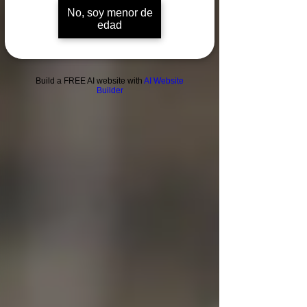
No, soy menor de
edad
Build a FREE AI website with
AI Website
Builder