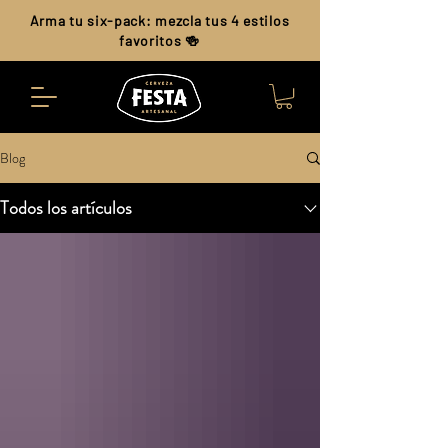
Arma tu six-pack: mezcla tus 4 estilos
favoritos 🍻
Blog
Todos los artículos