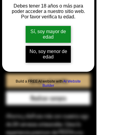
con capacidad para
Debes tener 18 años o más para
poder acceder a nuestro sitio web.
24 latas
Por favor verifica tu edad.
Precio
Sí, soy mayor de
$ 1.000
edad
Cantidad
*
No, soy menor de
edad
Agregar al carrito
Build a FREE AI website with
AI Website
Builder
Realizar compra
Ahorra y disfruta más con nuestra caja
de 24 cervezas artesanales. Lleva la
experiencia premium de FESTA a tu