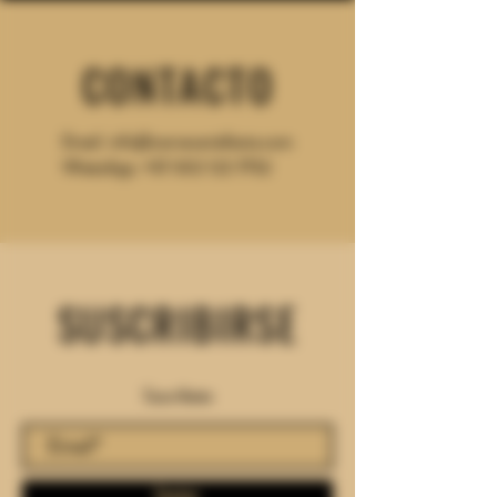
CONTACTO
Email:
info@cerveceriafesta.com
WhatsApp: +57 302
122 7752
SUSCRIBIRSE
Suscríbete
Enviar