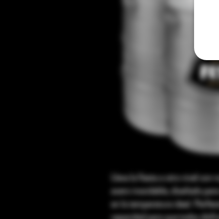
Lleva la fiesta a otro nivel con 
acero inoxidable, diseñado para
en la temperatura ideal. Perfec
capacidad para que todos disfr