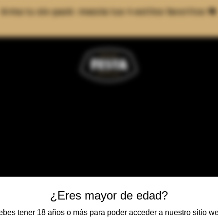
Arma tu six-pack: mezcla tus 4 estilos favoritos 🍻
Barril de 
¿Eres mayor de edad?
acero ino
bes tener 18 años o más para poder acceder a nuestro sitio w