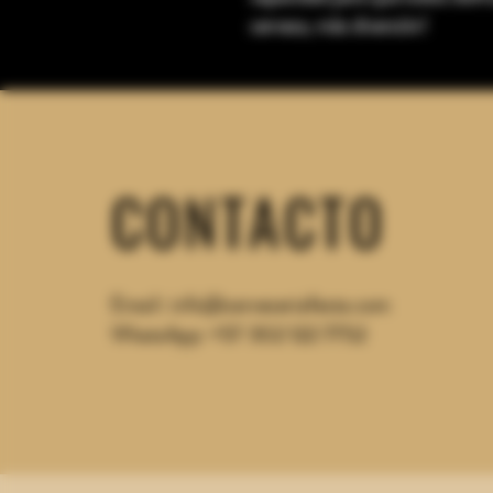
cerveza, más diversión!
CONTACTO
Email:
info@cerveceriafesta.com
WhatsApp: +57 302
122 7752