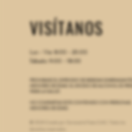
VISÍTANOS
Lun - Vie: 8:00 - 20:00
Sábado: 9:00 - 18:00
PROHIBASE EL EXPENDIO DE BEBIDAS EMBRIAGANTE
MENORES DE EDAD.
EL EXCESO DE ALCOHOL ES PER
PARA LA SALUD.
NO COMPARTAS ESTE CONTENIDO CON PERSONAS
MENORES DE EDAD.
© 2024 Creado por Cervecería Festa S.A.S. Todos los
derechos reservados.