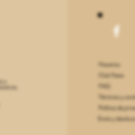
Nosotros
Club Festa
S A
FAQ
JUDICIAL
Términos y con
Política de priv
Envío y devoluc