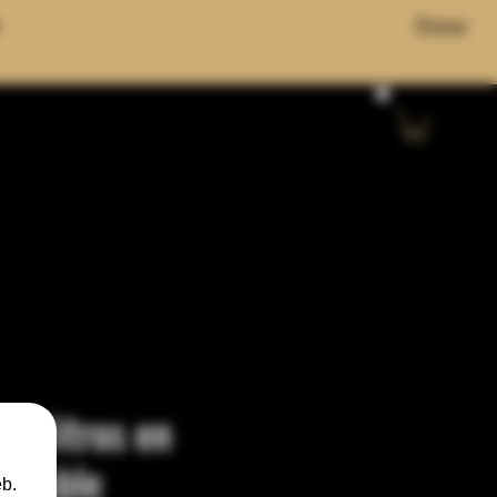
Entrar
58 litros en
xidable
eb.